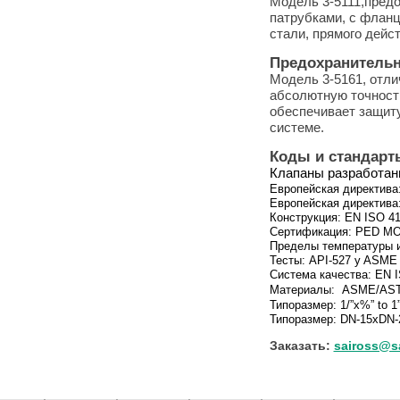
Модель 3-5111,предо
патрубками, с флан
стали, прямого дейс
Предохранительн
Модель 3-5161, отли
абсолютную точност
обеспечи
вает защит
системе.
Коды и стандарт
Клапаны разработан
Европейская директива
Европейская директива
Конструкция:
EN ISO 41
Сертификация:
PED MO
Пределы температуры 
Тесты:
API-527 y ASME
Система качества
: EN 
Материалы:
ASME/AST
Типоразмер:
1/”x%” to 1
Типоразмер:
DN-15xDN-
Заказать:
saiross@sa