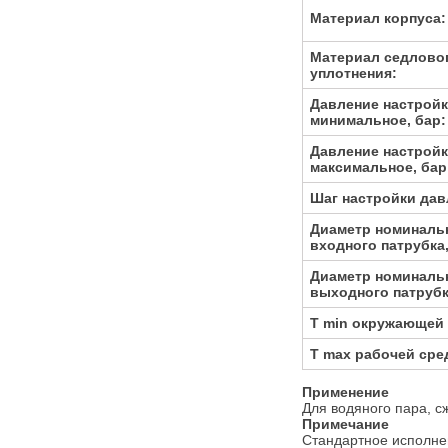
Материал корпуса:
Материал седлово
уплотнения:
Давление настрой
минимальное, бар:
Давление настрой
максимальное, бар
Шаг настройки дав
Диаметр номиналь
входного патрубка,
Диаметр номиналь
выходного патрубк
T min окружающей 
T max рабочей сред
Применение
Для водяного пара, сж
Примечание
Стандартное исполнен